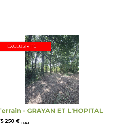
EXCLUSIVITÉ
Terrain - GRAYAN ET L'HOPITAL
75 250
€
H.A.I