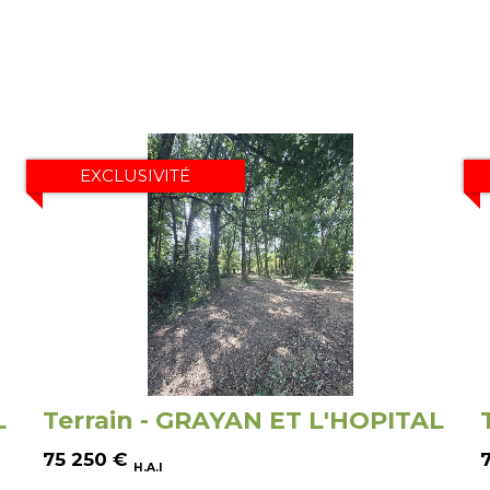
EXCLUSIVITÉ
L
Terrain - GRAYAN ET L'HOPITAL
75 250
€
H.A.I