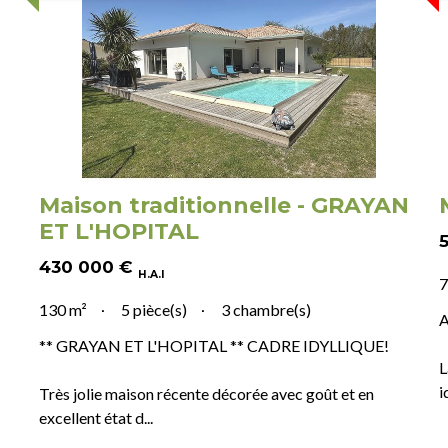
Maison traditionnelle - GRAYAN
ET L'HOPITAL
430 000
€
H.A.I
7
130 m²
5 pièce(s)
3 chambre(s)
A
** GRAYAN ET L'HOPITAL ** CADRE IDYLLIQUE!
L
i
Très jolie maison récente décorée avec goût et en
excellent état d...