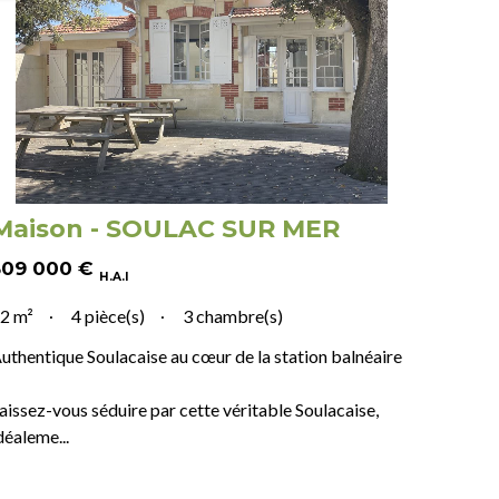
Eva & Yann
Maison - SOULAC SUR MER
509 000
€
H.A.I
2 m²
4 pièce(s)
3 chambre(s)
uthentique Soulacaise au cœur de la station balnéaire
aissez-vous séduire par cette véritable Soulacaise,
déaleme...