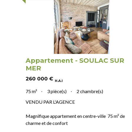
Appartement - SOULAC SUR
MER
260 000
€
H.A.I
75 m²
3 pièce(s)
2 chambre(s)
VENDU PAR L'AGENCE
Magnifique appartement en centre-ville 75 m² de
charme et de confort