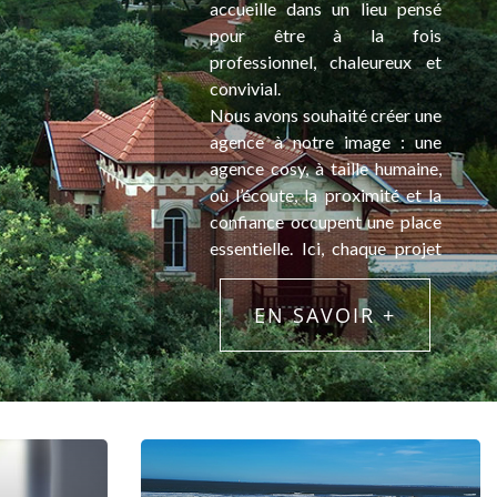
accueille dans un lieu pensé
pour être à la fois
professionnel, chaleureux et
convivial.
Nous avons souhaité créer une
agence à notre image : une
agence cosy, à taille humaine,
où l’écoute, la proximité et la
confiance occupent une place
essentielle. Ici, chaque projet
est considéré avec attention,
parce que derrière chaque
EN SAVOIR +
transaction se trouve avant
tout une histoire de vie.
Que vous souhaitiez acheter,
vendre ou simplement obtenir
des conseils, nous prenons le
temps de vous accompagner
avec sérieux, bienveillance et