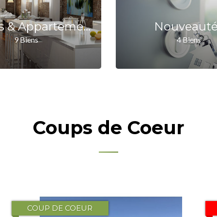
Studios & Appartements
Nouveauté
9 Biens
4 Biens
Coups de Coeur
COUP DE COEUR