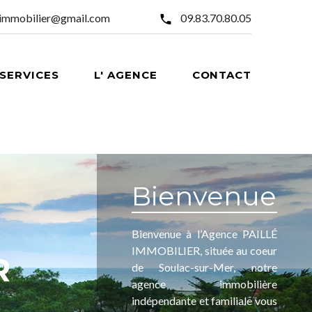
eimmobilier@gmail.com
09.83.70.80.05
SERVICES
L' AGENCE
CONTACT
Bienvenue
Bienvenue à l’Agence PAILLÉ
IMMOBILIER, située au coeur
R
de Soulac-sur-Mer, notre
agence immobilière
indépendante et familiale vous