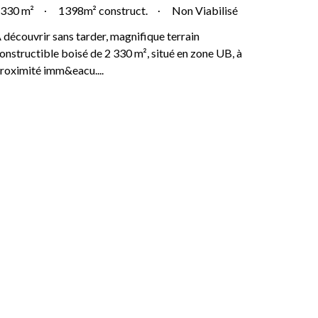
330 m²
1398m² construct.
Non Viabilisé
 découvrir sans tarder, magnifique terrain
onstructible boisé de 2 330 m², situé en zone UB, à
roximité imm&eacu....