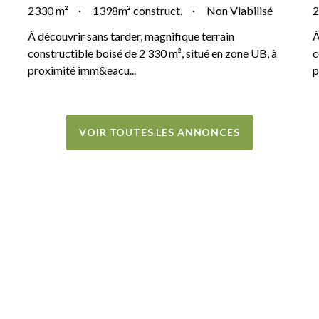
2330 m²
1398m² construct.
Non Viabilisé
2
À découvrir sans tarder, magnifique terrain
À
constructible boisé de 2 330 m², situé en zone UB, à
c
proximité imm&eacu...
p
VOIR TOUTES LES ANNONCES