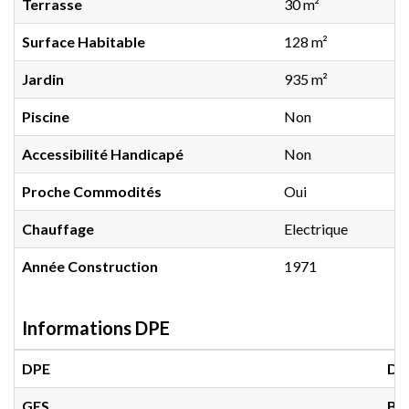
Terrasse
30 m²
Surface Habitable
128 m²
Jardin
935 m²
Piscine
Non
Accessibilité Handicapé
Non
Proche Commodités
Oui
Chauffage
Electrique
Année Construction
1971
Informations DPE
DPE
D
(
GES
B
(