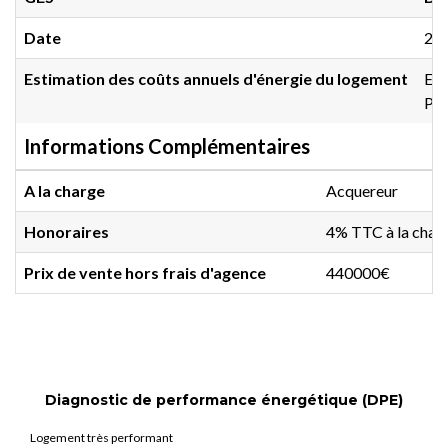
Date
20
Estimation des coûts annuels d'énergie du logement
Ent
Pri
Informations Complémentaires
A la charge
Acquereur
Honoraires
4% TTC à la charg
Prix de vente hors frais d'agence
440000€
Diagnostic de performance énergétique (DPE)
Logement très performant