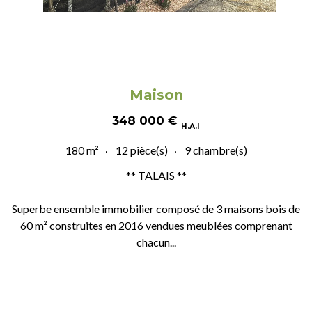
Maison
348 000
€
H.A.I
180 m²
12 pièce(s)
9 chambre(s)
** TALAIS **
Superbe ensemble immobilier composé de 3 maisons bois de
60 m² construites en 2016 vendues meublées comprenant
chacun...