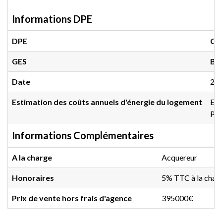
Informations DPE
DPE
C
(
GES
B
(
Date
20
Estimation des coûts annuels d'énergie du logement
Ent
Pri
Informations Complémentaires
A la charge
Acquereur
Honoraires
5% TTC à la charg
Prix de vente hors frais d'agence
395000€